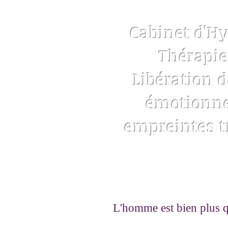
Cabinet d'H
Thérapie
Libération d
émotionnel
empreintes 
L'homme est bien plus qu