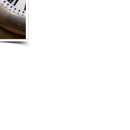
toxiques qui vous empêchent d'être vo
d'autres avec des personnes clefs de vo
La psycho-généalogie aide à compren
que l'on porte en nous
pour être mie
lui donner un sens.