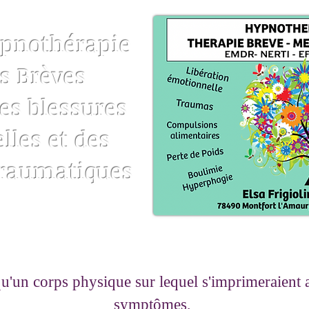
ypnothérapie
s Brèves
es blessures
les et des
traumatiques
'un corps physique sur lequel s'imprimeraient a
symptômes,