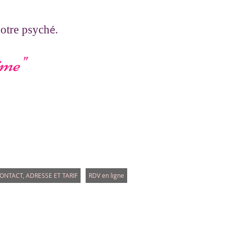
é.
notre psych
ime
"
ONTACT, ADRESSE ET TARIF
RDV en ligne