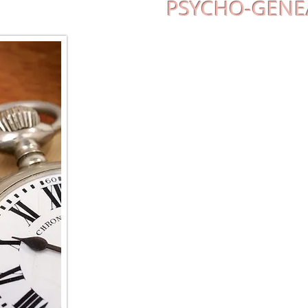
PSYCHO-GENE
Nous avons hérité certaines croyances 
fonctionnements de nos ancêtres qui fon
nous fonctionnons dans certaines cir
suivant des liens de loyauté inconscien
psychiques hérités peuvent bloquer l'
évolution.
Le travail sur votre propre généalogie
thérapeute, vous permettra de compren
comportements répétitifs et de vous en 
Le travail se fait sur les synchronies e
naissance, de mort, mariage, séparation
scénarios de vie, les loyautés inconsci
membres de l'arbre généalogique.
Grâce à la thérapie, vous apprendrez à 