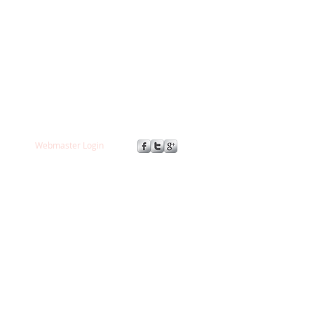
us même et à en rétablir
tre généalogie.
dre d'où l'on vient
et ce
ux dans sa vie et pouvoir
Webmaster Login