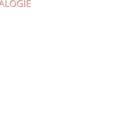
ALOGIE
et certains
t que, sans le savoir,
constances comme eux, en
ts.
Ces traumatismes
être humain dans son
 accompagné par le
dre certains de vos
libérer.
t coïncidences, de dates de
, les répétitions de
entes envers certains
couper les liens familiaux