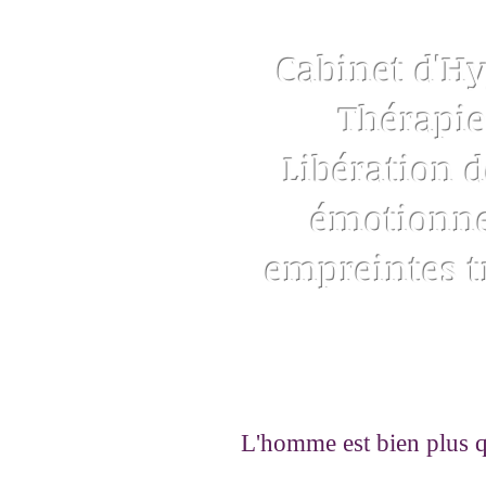
Cabinet d'H
Thérapie
Libération d
émotionnel
empreintes 
L'homme est bien plus qu