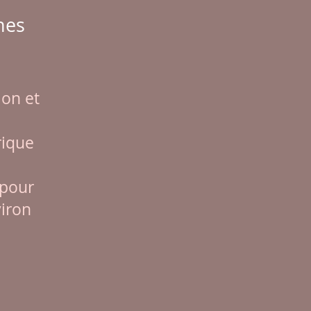
nes
ion et
rique
 pour
viron