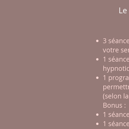
Le
3 séance
votre se
1 séance
hypnoti
1 progr
permettr
(selon l
Bonus :
1 séance
1 séance