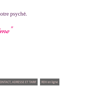
é.
notre psych
ime
"
ONTACT, ADRESSE ET TARIF
RDV en ligne