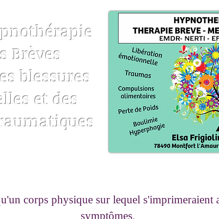
ypnothérapie
s Brèves
es blessures
les et des
traumatiques
'un corps physique sur lequel s'imprimeraient a
symptômes,