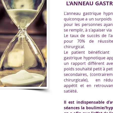
L'ANNEAU GAST
L'anneau gastrique hyp
quiconque a un surpoids d
pour les personnes aya
se remplir, à
s'apaiser via
Le taux de succès de l'
pour 70% de réussite
chirurgical.
Le patient bénéfician
gastrique hypnotique ap
un rapport différent ave
poids souhaité petit à pet
secondaires, (contrairem
chirurgicale), en rédu
appétit et en retrouvan
satiété.
Il est indispensable d'
séances la boulimie/hyp