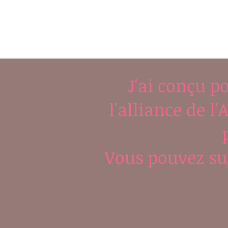
J'ai conçu p
l'alliance de 
Vous pouvez su