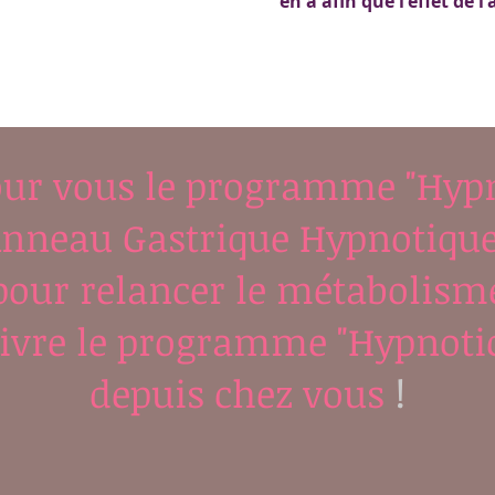
en a
afin
que l'effet de l
our vous le programme "Hypn
l'Anneau Gastrique Hypnotique
pour relancer le métabolism
ivre le programme "Hypnotic
depuis chez vous
!