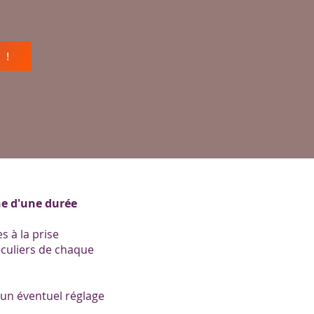
 !
ne d'une durée
s à la prise
iculiers de chaque
 un éventuel réglage